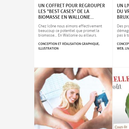
UN COFFRET POUR REGROUPER
UN LI
LES “BEST CASES” DE LA
DU V
BIOMASSE EN WALLONIE…
BRUX
Chez Icône nous aimons effectivement
Des pro
beaucoup ce potentiel que promet la
démagog
biomasse… En Wallonie ou ailleurs.
pas à 
CONCEPTION ET RÉALISATION GRAPHIQUE,
CONCEPT
ILLUSTRATION
WEB, LI