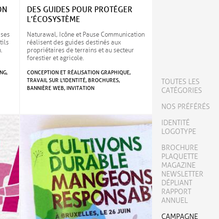
ON
DES GUIDES POUR PROTÉGER
L’ÉCOSYSTÈME
 ses
Naturawal, Icône et Pause Communication
tils
réalisent des guides destinés aux
.
propriétaires de terrains et au secteur
forestier et agricole.
NG,
CONCEPTION ET RÉALISATION GRAPHIQUE,
TRAVAIL SUR L'IDENTITÉ, BROCHURES,
TOUTES LES
BANNIÈRE WEB, INVITATION
CATÉGORIES
NOS PRÉFÉRÉS
IDENTITÉ
LOGOTYPE
BROCHURE
PLAQUETTE
MAGAZINE
NEWSLETTER
DÉPLIANT
RAPPORT
ANNUEL
CAMPAGNE