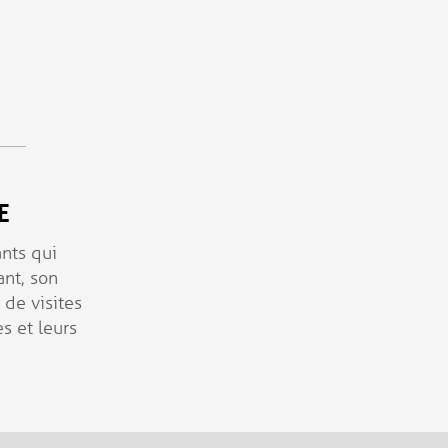
E
ants qui
nt, son
 de visites
s et leurs