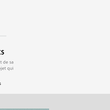
CS
t de sa
jet qui
S