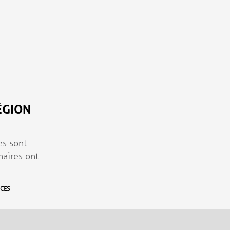
ÉGION
es sont
naires ont
NCES