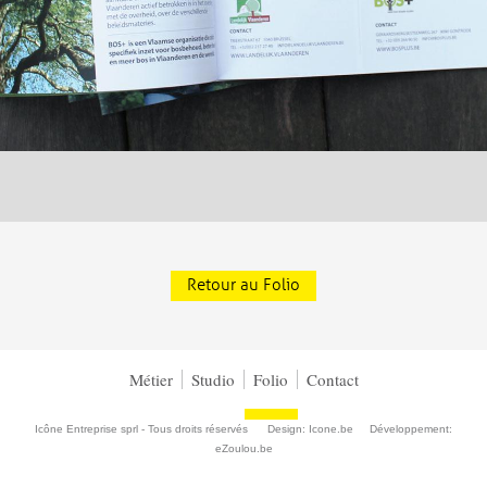
Retour au Folio
Métier
Studio
Folio
Contact
Icône Entreprise sprl - Tous droits réservés Design:
Icone.be
Développement:
eZoulou.be